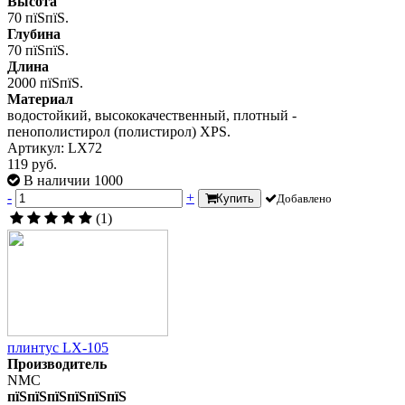
Высота
70 пїЅпїЅ.
Глубина
70 пїЅпїЅ.
Длина
2000 пїЅпїЅ.
Материал
водостойкий, высококачественный, плотный -
пенополистирол (полистирол) XPS.
Артикул: LX72
119 руб.
В наличии 1000
-
+
Купить
Добавлено
(1)
плинтус LX-105
Производитель
NMC
пїЅпїЅпїЅпїЅпїЅпїЅ