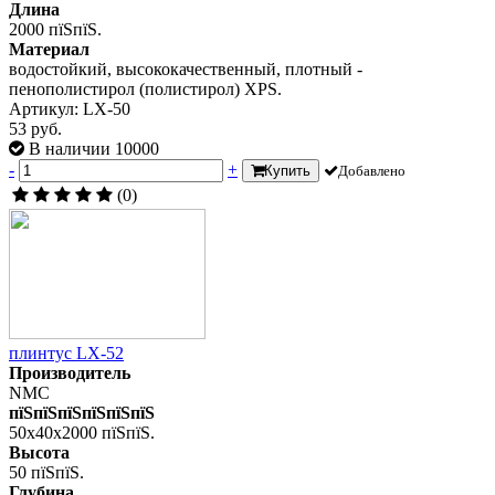
Длина
2000 пїЅпїЅ.
Материал
водостойкий, высококачественный, плотный -
пенополистирол (полистирол) XPS.
Артикул: LX-50
53 руб.
В наличии 10000
-
+
Купить
Добавлено
(0)
плинтус LX-52
Производитель
NMC
пїЅпїЅпїЅпїЅпїЅпїЅ
50x40x2000 пїЅпїЅ.
Высота
50 пїЅпїЅ.
Глубина