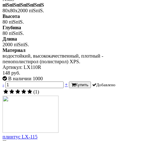
пїЅпїЅпїЅпїЅпїЅпїЅ
80x80x2000 пїЅпїЅ.
Высота
80 пїЅпїЅ.
Глубина
80 пїЅпїЅ.
Длина
2000 пїЅпїЅ.
Материал
водостойкий, высококачественный, плотный -
пенополистирол (полистирол) XPS.
Артикул: LX110R
148 руб.
В наличии 1000
-
+
Купить
Добавлено
(1)
плинтус LX-115