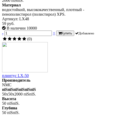
2000 пїЅпїЅ.
Материал
водостойкий, высококачественный, плотный -
пенополистирол (полистирол) XPS.
Артикул: LX48
59 руб.
В наличии 10000
-
+
Купить
Добавлено
(0)
плинтус LX-50
Производитель
NMC
пїЅпїЅпїЅпїЅпїЅпїЅ
50x50x2000 пїЅпїЅ.
Высота
50 пїЅпїЅ.
Глубина
50 пїЅпїЅ.