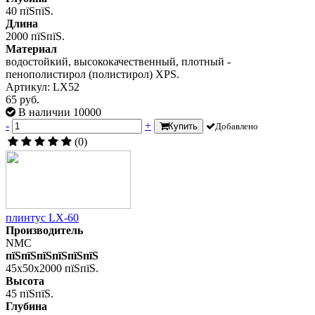
40 пїЅпїЅ.
Длина
2000 пїЅпїЅ.
Материал
водостойкий, высококачественный, плотный -
пенополистирол (полистирол) XPS.
Артикул: LX52
65 руб.
В наличии 10000
-
+
Купить
Добавлено
(0)
плинтус LX-60
Производитель
NMC
пїЅпїЅпїЅпїЅпїЅпїЅ
45x50x2000 пїЅпїЅ.
Высота
45 пїЅпїЅ.
Глубина