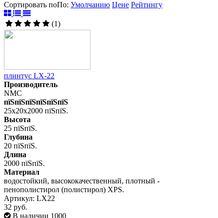
Сортировать по
По
:
Умолчанию
Цене
Рейтингу
(1)
плинтус LX-22
Производитель
NMC
пїЅпїЅпїЅпїЅпїЅпїЅ
25x20x2000 пїЅпїЅ.
Высота
25 пїЅпїЅ.
Глубина
20 пїЅпїЅ.
Длина
2000 пїЅпїЅ.
Материал
водостойкий, высококачественный, плотный -
пенополистирол (полистирол) XPS.
Артикул: LX22
32 руб.
В наличии 1000