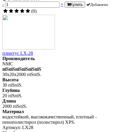
-
+
Купить
Добавлено
(0)
плинтус LX-28
Производитель
NMC
пїЅпїЅпїЅпїЅпїЅпїЅ
30x20x2000 пїЅпїЅ.
Высота
30 пїЅпїЅ.
Глубина
20 пїЅпїЅ.
Длина
2000 пїЅпїЅ.
Материал
водостойкий, высококачественный, плотный -
пенополистирол (полистирол) XPS.
Артикул: LX28