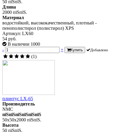
50 пїЅпїЅ.
Длина
2000 пїЅпїЅ.
Материал
водостойкий, высококачественный, плотный -
пенополистирол (полистирол) XPS
Артикул: LX60
54 руб.
В наличии 1000
-
+
Купить
Добавлено
(1)
плинтус LX-65
Производитель
NMC
пїЅпїЅпїЅпїЅпїЅпїЅ
50x50x2000 пїЅпїЅ.
Высота
50 пїЅпїЅ.