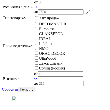
от
Розничная цена
до
руб.
Тип товара
Хит продаж
DECOMASTER
Europlast
GLANZEPOL
IDEAL
LifePlex
Производитель
NMC
ORAC DECOR
UltraWood
Декор Дизайн
Солид (Россия)
от
Высота
до
Сбросить
Показать