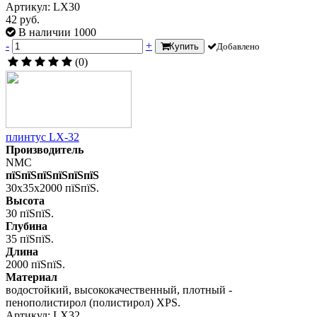
Артикул: LX30
42 руб.
В наличии 1000
-
+
Купить
Добавлено
(0)
плинтус LX-32
Производитель
NMC
пїЅпїЅпїЅпїЅпїЅпїЅ
30x35x2000 пїЅпїЅ.
Высота
30 пїЅпїЅ.
Глубина
35 пїЅпїЅ.
Длина
2000 пїЅпїЅ.
Материал
водостойкий, высококачественный, плотный -
пенополистирол (полистирол) XPS.
Артикул: LX32