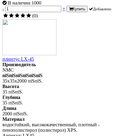
В наличии 1000
-
+
Купить
Добавлено
(0)
плинтус LX-45
Производитель
NMC
пїЅпїЅпїЅпїЅпїЅпїЅ
35x35x2000 пїЅпїЅ.
Высота
35 пїЅпїЅ.
Глубина
35 пїЅпїЅ.
Длина
2000 пїЅпїЅ.
Материал
водостойкий, высококачественный, плотный -
пенополистирол (полистирол) XPS.
Артикул: LX45