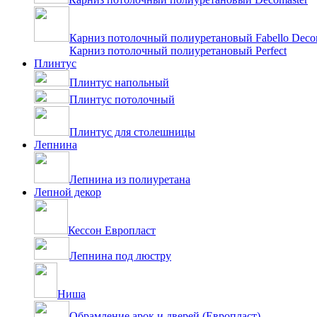
Карниз потолочный полиуретановый Fabello Deco
Карниз потолочный полиуретановый Perfect
Плинтус
Плинтус напольный
Плинтус потолочный
Плинтус для столешницы
Лепнина
Лепнина из полиуретана
Лепной декор
Кессон Европласт
Лепнина под люстру
Ниша
Обрамление арок и дверей (Европласт)