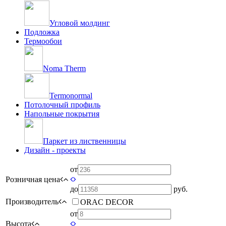
Угловой молдинг
Подложка
Термообои
Noma Therm
Termonormal
Потолочный профиль
Напольные покрытия
Паркет из лиственницы
Дизайн - проекты
от
Розничная цена
до
руб.
Производитель
ORAC DECOR
от
Высота