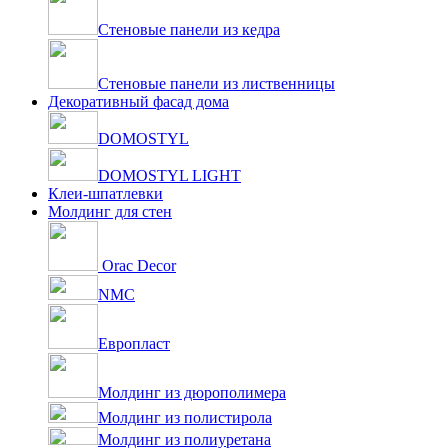
Стеновые панели из кедра
Стеновые панели из лиственницы
Декоративный фасад дома
DOMOSTYL
DOMOSTYL LIGHT
Клеи-шпатлевки
Молдинг для стен
Orac Decor
NMC
Европласт
Молдинг из дюрополимера
Молдинг из полистирола
Молдинг из полиуретана