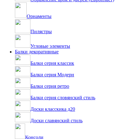
Орнаменты
Пилястры
Угловые элементы
Балки декоративные
Балки серия классик
Балки серия Модерн
Балки серия ретро
Балки серия словянский стиль
Доски класскика д20
Доски славянский стиль
Консоли