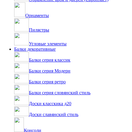
Орнаменты
Пилястры
Угловые элементы
Балки декоративные
Балки серия классик
Балки серия Модерн
Балки серия ретро
Балки серия словянский стиль
Доски класскика д20
Доски славянский стиль
Консоли