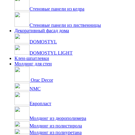
Стеновые панели из кедра
Стеновые панели из лиственницы
Декоративный фасад дома
DOMOSTYL
DOMOSTYL LIGHT
Клеи-шпатлевки
Молдинг для стен
Orac Decor
NMC
Европласт
Молдинг из дюрополимера
Молдинг из полистирола
Молдинг из полиуретана