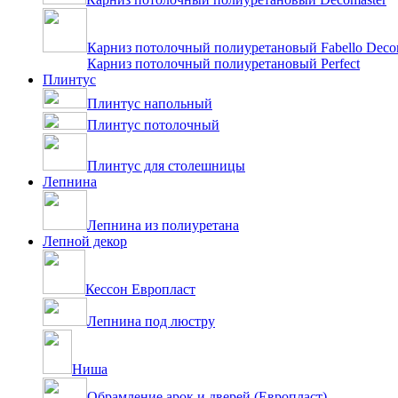
Карниз потолочный полиуретановый Fabello Deco
Карниз потолочный полиуретановый Perfect
Плинтус
Плинтус напольный
Плинтус потолочный
Плинтус для столешницы
Лепнина
Лепнина из полиуретана
Лепной декор
Кессон Европласт
Лепнина под люстру
Ниша
Обрамление арок и дверей (Европласт)