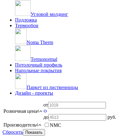
Угловой молдинг
Подложка
Термообои
Noma Therm
Termonormal
Потолочный профиль
Напольные покрытия
Паркет из лиственницы
Дизайн - проекты
от
Розничная цена
до
руб.
Производитель
NMC
Сбросить
Показать