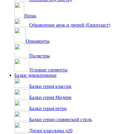
Ниша
Обрамление арок и дверей (Европласт)
Орнаменты
Пилястры
Угловые элементы
Балки декоративные
Балки серия классик
Балки серия Модерн
Балки серия ретро
Балки серия словянский стиль
Доски класскика д20