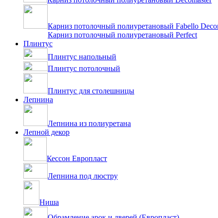
Карниз потолочный полиуретановый Fabello Deco
Карниз потолочный полиуретановый Perfect
Плинтус
Плинтус напольный
Плинтус потолочный
Плинтус для столешницы
Лепнина
Лепнина из полиуретана
Лепной декор
Кессон Европласт
Лепнина под люстру
Ниша
Обрамление арок и дверей (Европласт)