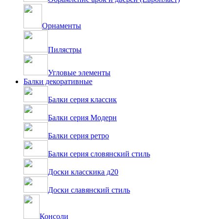
Орнаменты
Пилястры
Угловые элементы
Балки декоративные
Балки серия классик
Балки серия Модерн
Балки серия ретро
Балки серия словянский стиль
Доски класскика д20
Доски славянский стиль
Консоли