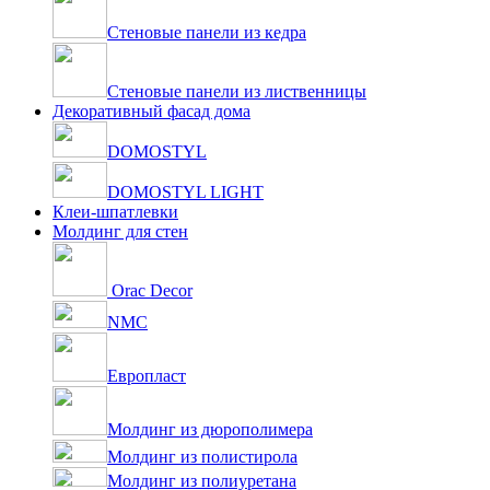
Стеновые панели из кедра
Стеновые панели из лиственницы
Декоративный фасад дома
DOMOSTYL
DOMOSTYL LIGHT
Клеи-шпатлевки
Молдинг для стен
Orac Decor
NMC
Европласт
Молдинг из дюрополимера
Молдинг из полистирола
Молдинг из полиуретана